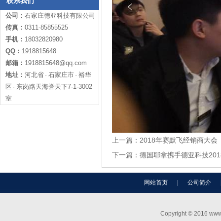
联系我们
公司：
石家庄德亚科技有限公司
传真：
0311-85855525
手机：
18032820980
QQ：
1918815648
邮箱：
1918815648@qq.com
地址：
河北省 · 石家庄市 · 裕华
区 · 东岗路天海誉天下7-1-3002
室
上一篇：
2018年赛默飞经销商大会
下一篇：
德国耶拿携手德亚科技20
网站首页
|
公司简介
Copyright © 2016 